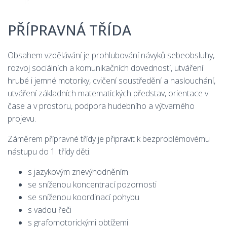
í
PŘÍPRAVNÁ TŘÍDA
Obsahem vzdělávání je prohlubování návyků sebeobsluhy,
rozvoj sociálních a komunikačních dovedností, utváření
hrubé i jemné motoriky, cvičení soustředění a naslouchání,
utváření základních matematických představ, orientace v
čase a v prostoru, podpora hudebního a výtvarného
projevu.
Záměrem přípravné třídy je připravit k bezproblémovému
nástupu do 1. třídy děti:
s jazykovým znevýhodněním
se sníženou koncentrací pozornosti
se sníženou koordinací pohybu
s vadou řeči
s grafomotorickými obtížemi