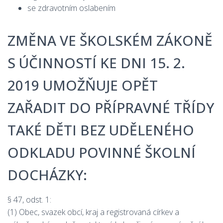
se zdravotním oslabením
ZMĚNA VE ŠKOLSKÉM ZÁKONĚ
S ÚČINNOSTÍ KE DNI 15. 2.
2019 UMOŽŇUJE OPĚT
ZAŘADIT DO PŘÍPRAVNÉ TŘÍDY
TAKÉ DĚTI BEZ UDĚLENÉHO
ODKLADU POVINNÉ ŠKOLNÍ
DOCHÁZKY:
§ 47, odst. 1:
(1) Obec, svazek obcí, kraj a registrovaná církev a