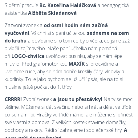
S dětmi pracuje
Bc. Kateřina Haláčková
a pedagogická
asistentka
Alžběta Skladanová
Zazvoní zvonek a
od osmi hodin nám začíná
vyučování
. Všichni si s paní učitelkou
sedneme na zem
do kruhu
a povídáme si o tom co bylo včera, co jsme zažili
a viděli zajímavého. Naše paní učitelka nám pomáhá
při
LOGO-chvilce
uvolňovat pusinku, aby se nám lépe
mluvilo. Před grafomotorikou
MAXÍK
si procvičíme a
uvolníme ruce, aby se nám dobře kreslily čáry, vlnovky a
kudrlinky. To je jako bychom se už učili psát, ale na to si
musíme ještě počkat do 1. třídy.
CRRRR!
Zvoní zvonek
a jsou tu přestávky!
Na ty se moc
těšíme. Můžeme si dát svačinu nebo si hrát a dělat ve třídě
co se nám líbí. Hračky ve třídě máme, ale můžeme si přinést
své vlastní z domova. Z velkých kostek stavíme domečky,
obchody a rakety. Rádi si zahrajeme i společenské hry.
A
zase zpět do vyučování.