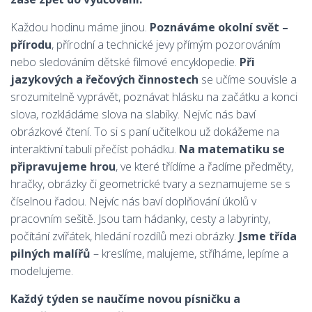
Každou hodinu máme jinou.
Poznáváme okolní svět –
přírodu
, přírodní a technické jevy přímým pozorováním
nebo sledováním dětské filmové encyklopedie.
Při
jazykových a řečových činnostech
se učíme souvisle a
srozumitelně vyprávět, poznávat hlásku na začátku a konci
slova, rozkládáme slova na slabiky. Nejvíc nás baví
obrázkové čtení. To si s paní učitelkou už dokážeme na
interaktivní tabuli přečíst pohádku.
Na matematiku se
připravujeme hrou
, ve které třídíme a řadíme předměty,
hračky, obrázky či geometrické tvary a seznamujeme se s
číselnou řadou. Nejvíc nás baví doplňování úkolů v
pracovním sešitě. Jsou tam hádanky, cesty a labyrinty,
počítání zvířátek, hledání rozdílů mezi obrázky.
Jsme třída
pilných malířů
– kreslíme, malujeme, stříháme, lepíme a
modelujeme.
Každý týden se naučíme novou písničku a