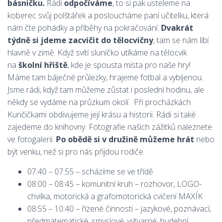
básničku.
Rádi
odpočíváme
, to si pak usteleme na
koberec svůj polštářek a posloucháme paní učitelku, která
nám čte pohádky a příběhy na pokračování.
Dvakrát
týdně si jdeme zacvičit do tělocvičny
, tam se nám líbí
hlavně v zimě. Když svítí sluníčko utíkáme na tělocvik
na
školní hřiště
, kde je spousta místa pro naše hry!
Máme tam báječné průlezky, hrajeme fotbal a vybíjenou.
Jsme rádi, když tam můžeme zůstat i poslední hodinu, ale
někdy se vydáme na průzkum okolí. Při procházkách
Kunčičkami obdivujeme její krásu a historii. Rádi si také
zajedeme do knihovny. Fotografie našich zážitků naleznete
ve fotogalerii.
Po obědě si v družině můžeme hrát
nebo
být venku, než si pro nás přijdou rodiče.
07:40 – 07:55 – scházíme se ve třídě
08:00 – 08:45 – komunitní kruh – rozhovor, LOGO-
chvilka, motorická a grafomotorická cvičení MAXÍK
08:55 – 10:40 – řízené činnosti – jazykové, poznávací,
předmatematické, smyslové, výtvarné, hudební,